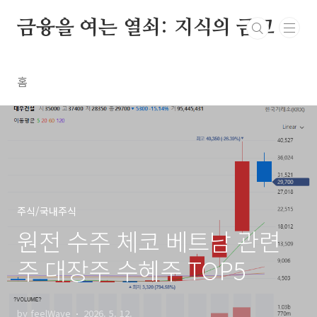
본문 바로가기
금융을 여는 열쇠: 지식의 금고
홈
주식/국내주식
원전 수주 체코 베트남 관련
주 대장주 수혜주 TOP5
by feelWave
2026. 5. 12.