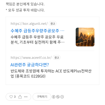
책임은 본인에게 있습니다.
* 모두 성공 투자 바랍니다.
https://kor.algunli.net/
광고
수혜주 급등주우량주공모주 추
지금 안보면 늦어요
수혜주 급등주 우량주 공모주 무료
분석, 기초부터 실전까지 함께 주식
무료 교육 제공, 우량주 무료 정보 제
공, 처음부터 실전까지 같이합니다
https://www.aceetf.co.kr/
광고
AI관련주 궁금하다면?
반도체와 조방원에 투자하는 ACE 반도체Plus전략산
업 (종목코드 0228G0)
3
구독하기