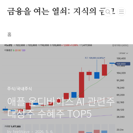
본문 바로가기
금융을 여는 열쇠: 지식의 금고
홈
주식/국내주식
애플 온디바이스 AI 관련주
대장주 수혜주 TOP5
by feelWave
2026. 5. 6.