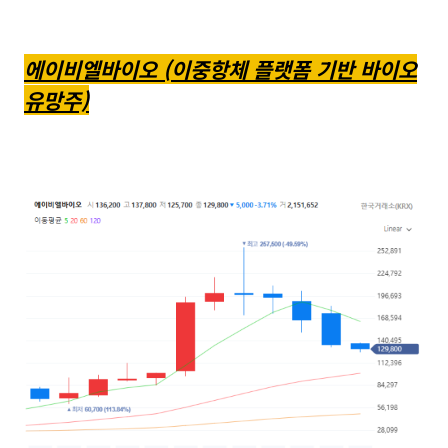
에이비엘바이오 (이중항체 플랫폼 기반 바이오
유망주)