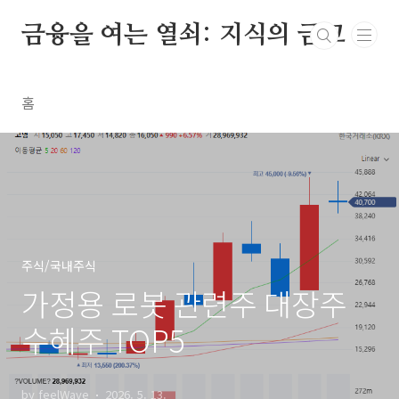
본문 바로가기
금융을 여는 열쇠: 지식의 금고
홈
주식/국내주식
가정용 로봇 관련주 대장주
수혜주 TOP5
by feelWave
2026. 5. 13.