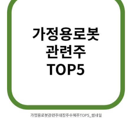
가정용로봇관련주대장주수혜주TOP5_썸네일