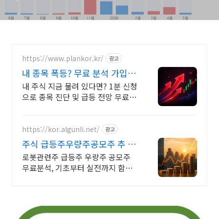
https://www.plankor.kr/
광고
내 종목 폭등? 무료 분석 가입즉
시 무료리포트 100%
내 주식 지금 물려 있다면? 1분 신청
으로 종목 진단 및 급등 전망 무료 분
석!
https://kor.algunli.net/
광고
주식 급등주우량주공모주 추 우
량주 무료 공유
로봇관련주 급등주 우량주 공모주
무료분석, 기초부터 실전까지 함께
주식 무료 교육 제공, 우량주 무료 정
보 제공, 처음부터 실전까지 같이합
니다