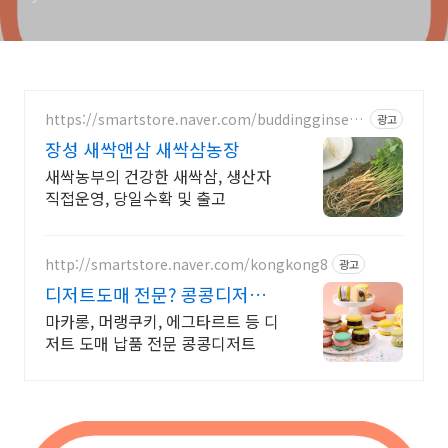
https://smartstore.naver.com/buddingginsen
광고
g
장성 새싹앤삼 새싹삼농장
새싹농부의 건강한 새싹삼, 생산자
직접운영, 당일수확 및 출고
http://smartstore.naver.com/kongkong8
광고
디저트도매 전문? 콩콩디저트
대량 주문 및 도매 납품
마카롱, 머랭쿠키, 에그타르트 등 디
저트 도매 납품 전문 콩콩디저트