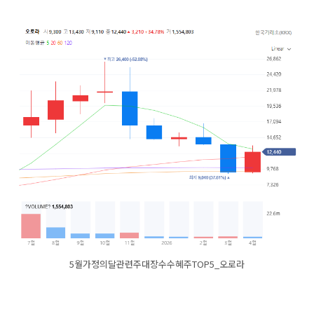
5월가정의달관련주대장수수혜주TOP5_오로라