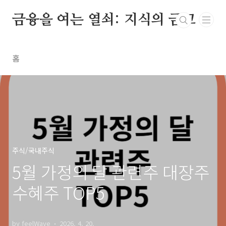
본문 바로가기
금융을 여는 열쇠: 지식의 금고
홈
주식/국내주식
5월 가정의 달 관련주 대장주
수혜주 TOP5
by feelWave
2026. 4. 20.