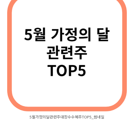
5월가정의달관련주대장수수혜주TOP5_썸네일