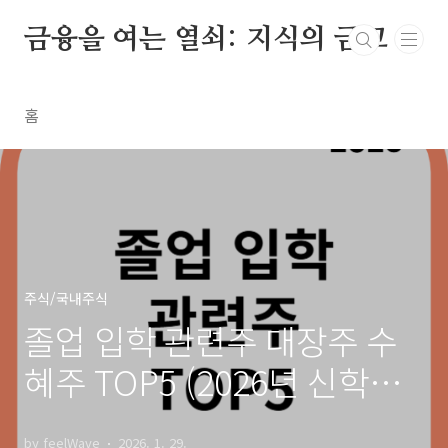
본문 바로가기
금융을 여는 열쇠: 지식의 금고
홈
주식/국내주식
졸업 입학 관련주 대장주 수
혜주 TOP5 (2026년 신학기
테마주 총정리)
by feelWave
2026. 1. 29.