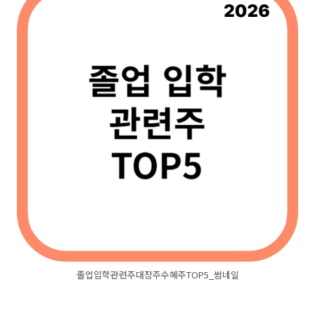
졸업입학관련주대장주수혜주TOP5_썸네일