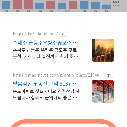
https://kor.algunli.net/
광고
수혜주 급등주우량주공모주 추
우량주 무료 공유
수혜주 급등주 우량주 공모주 무료
분석, 기초부터 실전까지 함께 주식
무료 교육 제공, 우량주 무료 정보 제
공, 처음부터 실전까지 같이합니다
https://map.naver.com/p/entry/place/2184076
광고
4
믿음직한 부동산 문의 3137-
3436
송도아파트 찾으시나요 친절상담 해
드립니다 합리적 금액대의 좋은 물
건을 찾아드립니다 송도 아파트 전
문 부동산지기 입니다 믿을만한 중
개사가 필요하시면 전화 주세요