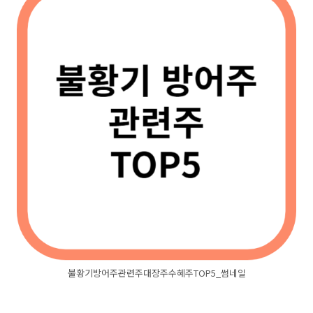
불황기방어주관련주대장주수혜주TOP5_썸네일