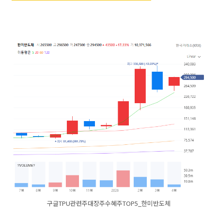
구글TPU관련주대장주수혜주TOP5_한미반도체