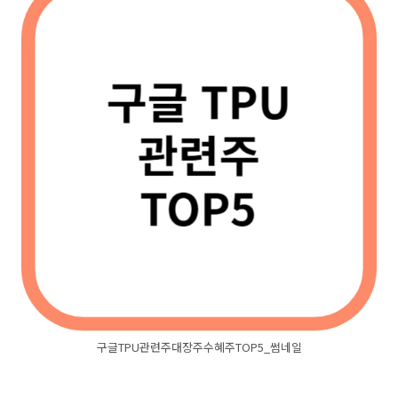
구글TPU관련주대장주수혜주TOP5_썸네일