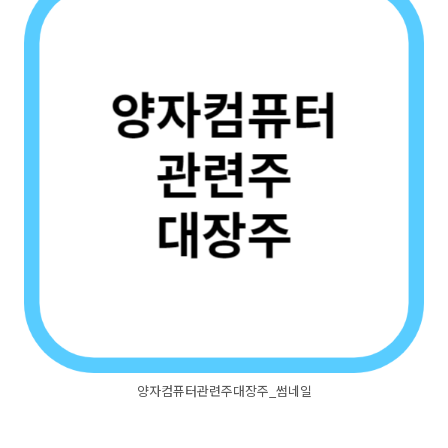
양자컴퓨터관련주대장주_썸네일