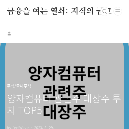
본문 바로가기
금융을 여는 열쇠: 지식의 금고
홈
주식/국내주식
양자컴퓨터 관련주 대장주 투
자 TOP5
by feelWave
2023. 8. 29.