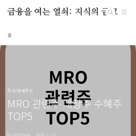
본문 바로가기
금융을 여는 열쇠: 지식의 금고
홈
주식/국내주식
MRO 관련주 대장주 수혜주
TOP5
by feelWave
2025. 1. 14.