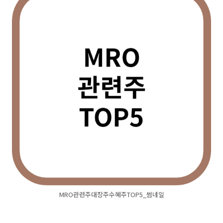
MRO관련주대장주수혜주TOP5_썸네일