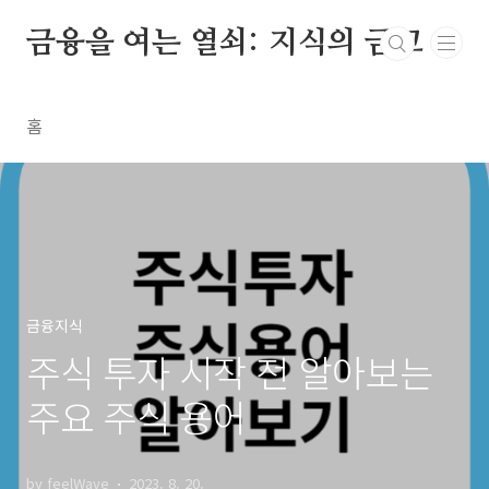
본문 바로가기
금융을 여는 열쇠: 지식의 금고
홈
금융지식
주식 투자 시작 전 알아보는
주요 주식 용어
by feelWave
2023. 8. 20.