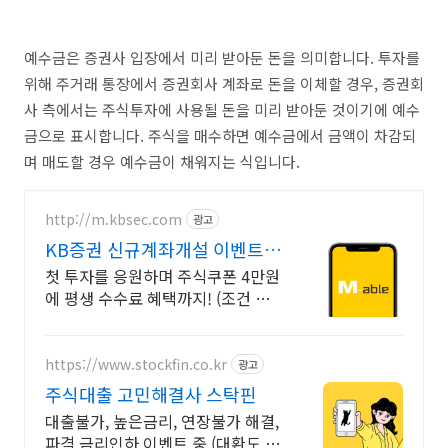
예수금은 증권사 입장에서 미리 받아둔 돈을 의미합니다. 투자를
위해 주거래 통장에서 증권회사 계좌로 돈을 이체할 경우, 증권회
사 측에서는 주식투자에 사용될 돈을 미리 받아둔 것이기에 예수
금으로 표시합니다. 주식을 매수하면 예수금에서 금액이 차감되
며 매도할 경우 예수금이 채워지는 식입니다.
http://m.kbsec.com
광고
KB증권 신규계좌개설 이벤트
국내주식쿠폰 최대 5만원
첫 투자를 응원하며 주식쿠폰 4만원
에 평생 수수료 혜택까지! (조건 충
족 시) Young 고객님은 국내주식쿠
폰 5만원! (1986년 이후 출생)
https://www.stockfin.co.kr
광고
주식대출 고민해결사 스탁핀
대출불가, 높은금리, 연장불가 해결,
파격 금리인하 이벤트 중 (대환도 가