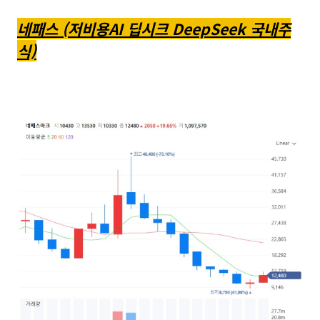
네패스 (저비용AI 딥시크 DeepSeek 국내주
식)