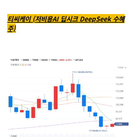
티씨케이 (저비용AI 딥시크 DeepSeek 수혜
주)