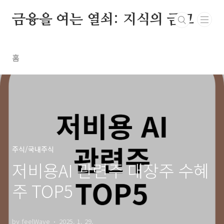
본문 바로가기
금융을 여는 열쇠: 지식의 금고
홈
주식/국내주식
저비용AI 관련주 대장주 수혜
주 TOP5
by feelWave
2025. 1. 29.