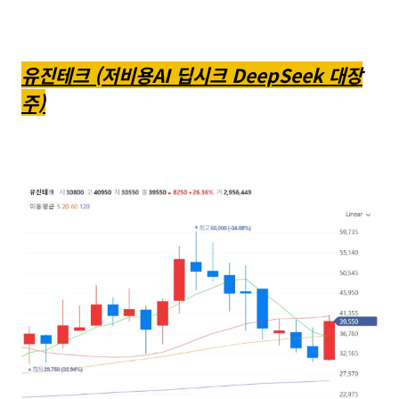
유진테크 (저비용AI 딥시크 DeepSeek 대장
주)