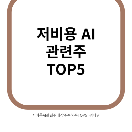
저비용AI관련주대장주수혜주TOP5_썸네일