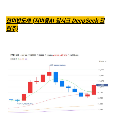
한미반도체 (저비용AI 딥시크 DeepSeek 관
련주)