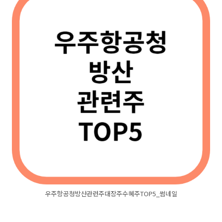
우주항공청방산관련주대장주수혜주TOP5_썸네일