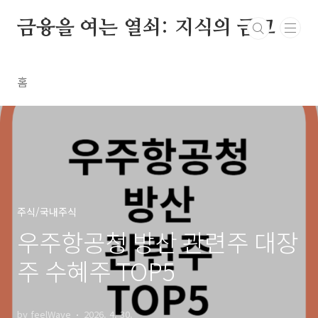
본문 바로가기
금융을 여는 열쇠: 지식의 금고
홈
주식/국내주식
우주항공청 방산 관련주 대장
주 수혜주 TOP5
by feelWave
2026. 4. 30.