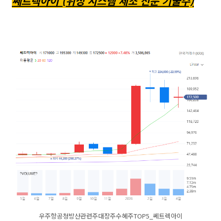
쎄트렉아이 (위성 시스템 제조 전문 기술주)
우주항공청방산관련주대장주수혜주TOP5_쎄트렉아이