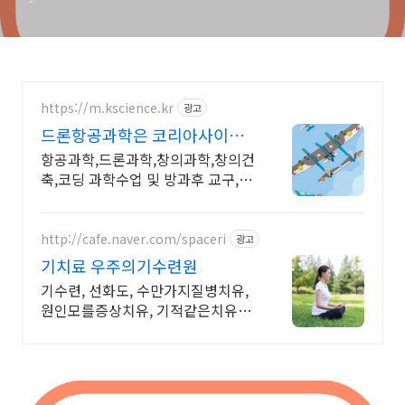
https://m.kscience.kr
광고
드론항공과학은 코리아사이언
스 KC인증 조립드론
항공과학,드론과학,창의과학,창의건
축,코딩 과학수업 및 방과후 교구,교
재 개발,제작
http://cafe.naver.com/spaceri
광고
기치료 우주의기수련원
기수련, 선화도, 수만가지질병치유,
원인모를증상치유, 기적같은치유사
례, 결과대만족