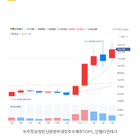
우주항공청방산관련주대장주수혜주TOP5_인텔리안테크