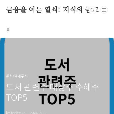
본문 바로가기
금융을 여는 열쇠: 지식의 금고
홈
주식/국내주식
도서 관련주 대장주 수혜주
TOP5
by feelWave
2025. 7. 1.