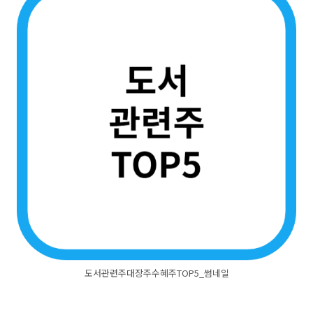
도서관련주대장주수혜주TOP5_썸네일